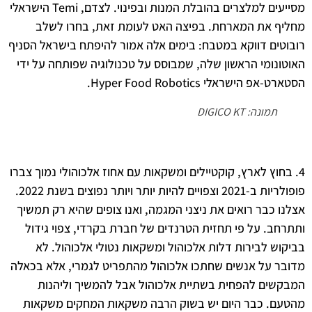
מסייעים למלצרים בהובלת המנות ובפינוי. לצדם, Temi הישראלי
יף את המארחת. בפיצה האט לעומת זאת, בחרו לשלב
וטים דווקא במטבח: בימים אלה אמור להיפתח בישראל הסניף
טונומי הראשון שלה, שמבוסס על טכנולוגיה שפותחה על ידי
-אפ הישראלי Hyper Food Robotics.
תמונה: DIGICO KT
 בחוץ לארץ, קוקטיילים ומשקאות עם אחוז אלכוהולי נמוך צברו
פופולריות ב-2021 וצפויים להיות יותר ויותר נפוצים בשנת 2022.
נו כבר רואים את ניצני המגמה, ואנו צופים שהיא רק תמשיך
רחב. על פי תחזית הטרנדים של חברת בקרדי, צפוי גידול
קוש לבירות דלות אלכוהול ומשקאות נטולי אלכוהול. לא
בר על אנשים שחתכו אלכוהול מהתפריט לגמרי, אלא בכאלה
קשים להפחית בשתיית אלכוהול אבל להמשיך וליהנות
עם. כבר היום יש בשוק הרבה משקאות המחקים משקאות