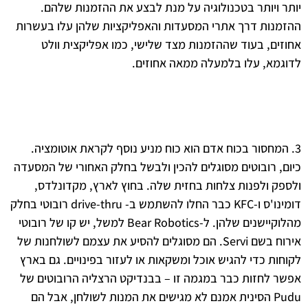
ר ויותר בטכנולוגיה על מנת לבצע את ההזמנות שלהם.
מנות דרך אתרי המסעדות והאפליקציות שלהן עלו בעשרות
זים, בעוד שההזמנות מצד שלישי, כמו אפליקצית וולט
גמא, עלו בלמעלה ממאה אחוזים.
 המחסור בכוח אדם הוא כוח מניע נוסף לקראת אוטומציה.
ם, רובוטים מסוגלים להכין ולבשל בחלק האחורי של המסעדה
פק ולפנות צלחות בחזית שלה. בחוץ לארץ, מקדונלדס,
דומינו'ס ו-KFC כבר החלו להשתמש ב- drive-thru רובוטי בחלק
מהלוקיישנים שלהן. ל-Bear Robotics למשל, יש קו של רובוטי
אירוח בשם Servi. הם מסוגלים להסיע את עצמם לשולחנות של
חות כדי להגיש אוכל ומשקאות או לעזור בפינויים. גם בארץ
ר לחזות כבר במגמה זו – בבנדיקט הרצליה הרובוטים של
Pudu הסינית אמנם לא מגישים את המנות לשולחן, אבל הם