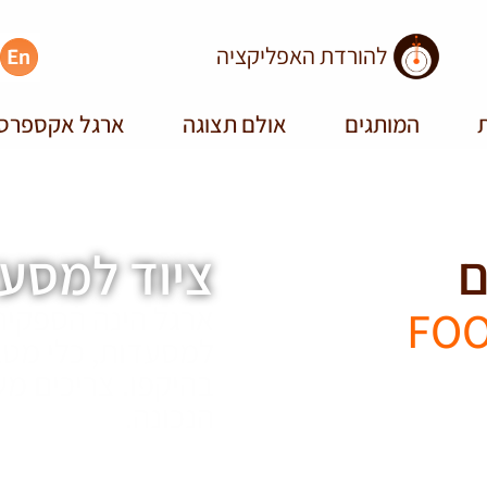
להורדת האפליקציה
ת
המותגים
אולם תצוגה
ארגל אקספרס
ם
ציוד למסעד
ארגל הינה הספקית
FOO
למסעדות, כלי מטבח
בהיקפו. צריכים מש
הנכונה.
לסיפור המלא