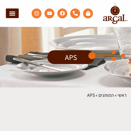
אולם תצוגה
ארגל אקספ
APS
ראשי
»
המותגים
»
APS