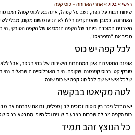
ראשי
»
בלוג
»
אחרי הארוחה – כוס קפה
שיחות רבות על קפה, נשב על קפה?, אתה בא לכוס קפה? האם מות
האחרונה. כמובן שהמחקרים הללו לא הגיעו משום מקום, מבלי לשי
היצרנית המוכרת ביותר של הקפה הנמס או של הקפה הטורקי, היום
מכיר את "נספראסו".
לכל קפה יש כוס
אומנם המסעדות אינן המתחרות הישירות של בתי הקפה, אבל ללא ס
טורקי קטן בכוס קטנטנה ושקופה. היום האוכלוסייה הישראלית נהי
שלכל איש יש שם לכל סוג קפה יש כוס שונה.
לטה מקיאטו בבקשה
יש הבדל ניכר בין כוסות זכוכית לבין ספלים, גם אם עברתם את מב
כוס הקפה מכילה שכבות בצבעים שונים וכל היופי מתבטא בכוס שקו
כל הנוצץ זהב תמיד