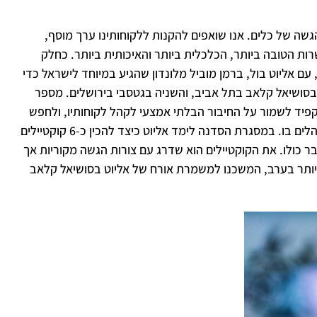
שה של כלים. אנו שואפים להקנות ללקוחותינו ערך מוסף,
ת הטובה ביותר, הכלכלית ביותר והאיכותית ביותר. כחלק
עם אליוט בול, ברמן מוביל מלונדון שהגיע במיוחד לישראל כדי
ת בסושיאל קלאב בתל אביב, והשניה בגטסבי בירושלים. מספר
פיד לשמור על החיבור הבלתי אמצעי לקהל לקוחותיו, ולחפש
חידושים ועיצובים מקוריים, אך בתוך כך, לתת מענה בעל עמידות גבוהה, פונקציונאלי, ומותאם לקצב העבודה האינטנסיבי שאתם מתנהלים בו. במסגרת הסדנה לימד אליוט כיצד להכין כ-6 קוקטיילים
כולו. את הקוקטיילים הוא שדרג עם צורות הגשה מקוריות אך
ר יותר בערב, המשכנו למשמרת אורח של אליוט בסושיאל קלאב