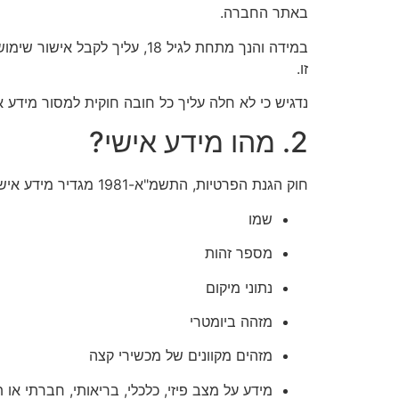
באתר החברה.
במידה והנך מתחת לגיל 18, ע
זו.
נדגיש כי לא חלה עליך כל חובה חוקית למסור מידע
2. מהו מידע אישי?
חוק הגנת הפרטיות, התשמ"א-1981 מגדיר מידע אישי כנתון הנוגע לאדם מזוהה, או לאדם הניתן לזיהוי במאמץ סביר, במישרין או בעקיפין, באמצעות פרט מזהה, כגון:
שמו
מספר זהות
נתוני מיקום
מזהה ביומטרי
מזהים מקוונים של מכשירי קצה
מידע על מצב פיזי, כלכלי, בריאותי, חברתי או 